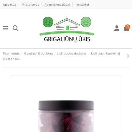
Apie mus
Pristatymas
Apmokėjimo būdai
Kontaktai
0
Pagrindinis
Gaminiai iš daržovių
Liofilizuotos daržovės
Liofilizuoti burokėliai
su česnaku