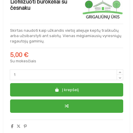
Liofilizuoti burokėliai su
česnaku
Skirtas naudoti kaip užkandis vietoj aliejuje keptų traškučių
arba užsibarstyti ant salotų. Vienas mėgiamiausių vyresniųjų
ragautojų gaminių.
5,00 €
Su mokesčiais
Į krepšelį