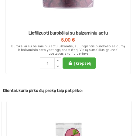
Liofilizuoti burokėliai su balzaminiu actu
5,00 €
Burokėliai su balzaminiu actu užkandis, sujungiantis burokėlio saldumą
ir balzaminio acto ypatingą charakterį. Viską sumaišius gaunasi
nuostabus skonio derinys.
Į krepšelį
Klientai, kurie pirko šią prekę taip pat pirko: