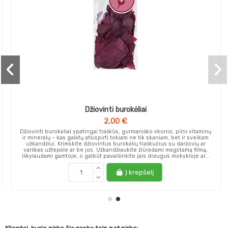
Džiovinti burokėliai
2,00 €
Džiovinti burokėliai ypatingai traškūs, gurmaniško skonio, pilni vitaminų
ir mineralų – kas galėtų atsispirti tokiam ne tik skaniam, bet ir sveikam
užkandžiui. Krimskite džiovintus burokėlių traškučius su daržovių ar
varškės užtepėle ar be jos. Užkandžiaukite žiūrėdami mėgstamą filmą,
iškylaudami gamtoje, o galbūt pavaišinkite jais draugus mokykloje ar...
Į krepšelį