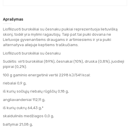
Aprašymas
Liofilizuoti burokėliai su česnaku puikiai reprezentuoja lietuvišką
skonį, todėl yra mylimi ragautojų. Taip pat tai puiki dovana ne
Lietuvoje gyvenantiems draugams ir artimiesiems ir yra puiki
alternatyva aliejuje keptiems traškučiams.
Liofilizuoti burokėliai su česnaku
Sudėtis: virti burokėliai (89%), česnakai (10%), druska (0,8%), juodieji
pipirai (0,2%).
100 g gaminio energetinė vertė 2298 kJ/541 kcal:
riebalai 0,9 g,
iš kurių sočiųjų riebalų rūgščių 0,18 g,
angliavandeniai 112,11 g,
iš kurių cukrų 64,43 g,*
skaidulinės medžiagos 0,0 g,
baltymai 21,08 g,