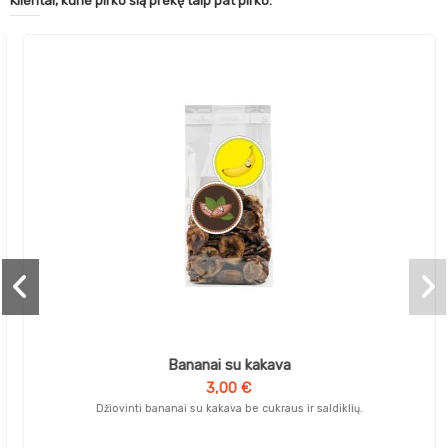
Klientai, kurie pirko šią prekę taip pat pirko:
Bananai su kakava
3,00 €
Džiovinti bananai su kakava be cukraus ir saldiklių.