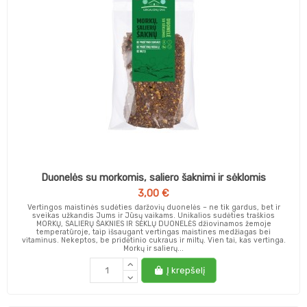
Duonelės su morkomis, saliero šaknimi ir sėklomis
3,00 €
Vertingos maistinės sudėties daržovių duonelės – ne tik gardus, bet ir
sveikas užkandis Jums ir Jūsų vaikams. Unikalios sudėties traškios
MORKŲ, SALIERŲ ŠAKNIES IR SĖKLŲ DUONELĖS džiovinamos žemoje
temperatūroje, taip išsaugant vertingas maistines medžiagas bei
vitaminus. Nekeptos, be pridėtinio cukraus ir miltų. Vien tai, kas vertinga.
Morkų ir salierų...
Į krepšelį