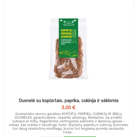
Duonelė su kopūstais, paprika, cukinija ir sėklomis
3,00 €
Gurmaniško skonio gardžios KOPŪSTŲ, PAPRIKŲ, CUKINIJŲ IR SĖKLŲ
DUONELĖS, garantuojame, nepaliks abejingų. Nekeptos, be pridėto
cukraus ar miltų. Pagardintos vertingomis sėklomis ir daržovių gausa –
viskas, kas sveika ir naudinga Jums. Kopūstų, paprikų ir cukinijų duonelės
turi daug skaidulinių medžiagų, kurios turi teigiamą poveikį savijautai.
Tinka...