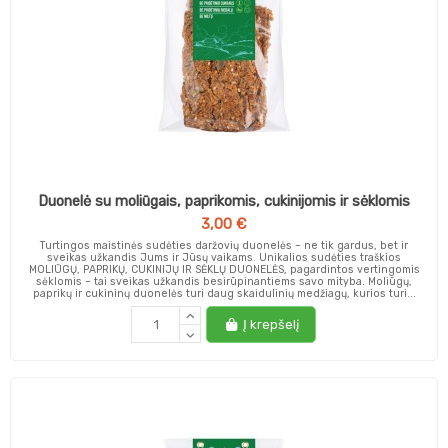
Duonelė su moliūgais, paprikomis, cukinijomis ir sėklomis
3,00 €
Turtingos maistinės sudėties daržovių duonelės – ne tik gardus, bet ir
sveikas užkandis Jums ir Jūsų vaikams. Unikalios sudėties traškios
MOLIŪGŲ, PAPRIKŲ, CUKINIJŲ IR SĖKLŲ DUONELĖS, pagardintos vertingomis
sėklomis – tai sveikas užkandis besirūpinantiems savo mityba. Moliūgų,
paprikų ir cukininų duonelės turi daug skaidulinių medžiagų, kurios turi...
Į krepšelį