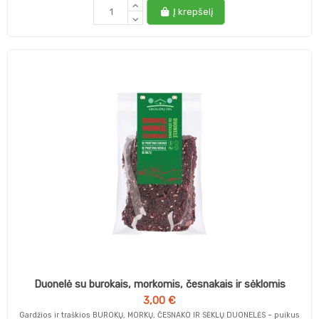
Į krepšelį
Duonelė su burokais, morkomis, česnakais ir sėklomis
3,00 €
Gardžios ir traškios BUROKŲ, MORKŲ, ČESNAKO IR SĖKLŲ DUONELĖS – puikus