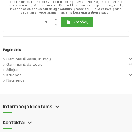
pasirinkimas, kai norisi sveiko ir maistingo užkandžio. Be jokio pridėtinio
cukraus ir miltų. Atrinkome ir sudėjome tik tai, kas vertinga. Burokų, morkų
ir česnako duonelės turi daug skaidulinių medžiagų. Tinka žaliavalgiams,
veganams, vegetarams ir visiems besirūpinantiems savo...
Į krepšelį
Pagrindinis
Gaminiai iš vaisių ir uogų
Gaminiai iš daržovių
Aliejus
Kruopos
Naujienos
Informacija klientams
Kontaktai