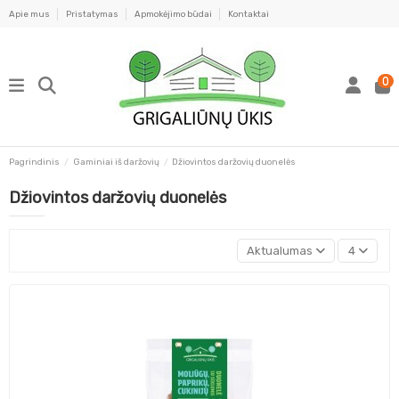
Apie mus
Pristatymas
Apmokėjimo būdai
Kontaktai
0
Pagrindinis
Gaminiai iš daržovių
Džiovintos daržovių duonelės
Džiovintos daržovių duonelės
Aktualumas
4