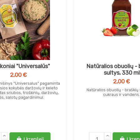
koniai "Universalūs"
Natūralios obuolių - 
sultys, 330 ml
2,00 €
2,00 €
mišinys "Universalus" pagaminta
sios kokybės daržovių ir keleto
Natūralios obuolių - braškių
rtas sriubos, troškinių, daržovių,
cukraus ir vandens.
ės, salotų pagardinimui.
Į krepšelį
Į krep