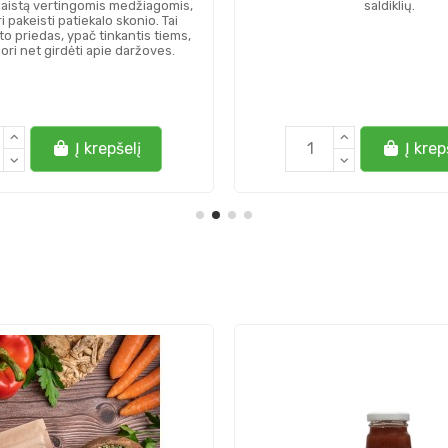
maistą vertingomis medžiagomis,
saldiklių.
 pakeisti patiekalo skonio. Tai
o priedas, ypač tinkantis tiems,
ori net girdėti apie daržoves.
Į krepšelį
Į krep