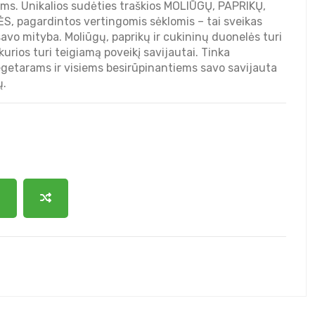
ms. Unikalios sudėties traškios MOLIŪGŲ, PAPRIKŲ,
, pagardintos vertingomis sėklomis – tai sveikas
vo mityba. Moliūgų, paprikų ir cukininų duonelės turi
urios turi teigiamą poveikį savijautai. Tinka
getarams ir visiems besirūpinantiems savo savijauta
ų.