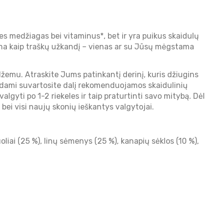
medžiagas bei vitaminus*, bet ir yra puikus skaidulų
eima kaip traškų užkandį – vienas ar su Jūsų mėgstama
žemu. Atraskite Jums patinkantį derinį, kuris džiugins
ėdami suvartosite dalį rekomenduojamos skaidulinių
lgyti po 1-2 riekeles ir taip praturtinti savo mitybą. Dėl
bei visi naujų skonių ieškantys valgytojai.
oliai (25 %), linų sėmenys (25 %), kanapių sėklos (10 %),