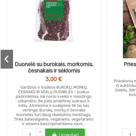
Duonelė su burokais, morkomis,
Pries
česnakais ir sėklomis
3,00 €
Prieskonių 
iš aukščiau
Gardžios ir traškios BUROKŲ, MORKŲ,
žolelių. Ski
ČESNAKO IR SĖKLŲ DUONELĖS – puikus
koš
pasirinkimas, kai norisi sveiko ir maistingo
užkandžio. Be jokio pridėtinio cukraus ir
miltų. Atrinkome ir sudėjome tik tai, kas
vertinga. Burokų, morkų ir česnako
duonelės turi daug skaidulinių medžiagų.
Tinka žaliavalgiams, veganams, vegetarams
ir visiems besirūpinantiems savo...
Į krepšelį