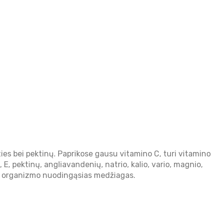
gšties bei pektinų. Paprikose gausu vitamino C, turi vitamino
E, pektinų, angliavandenių, natrio, kalio, vario, magnio,
na iš organizmo nuodingąsias medžiagas.