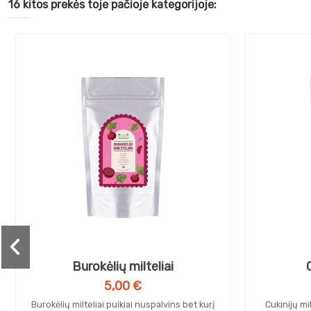
16 kitos prekės toje pačioje kategorijoje:
Burokėlių milteliai
C
5,00 €
Burokėlių milteliai puikiai nuspalvins bet kurį
Cukinijų mil