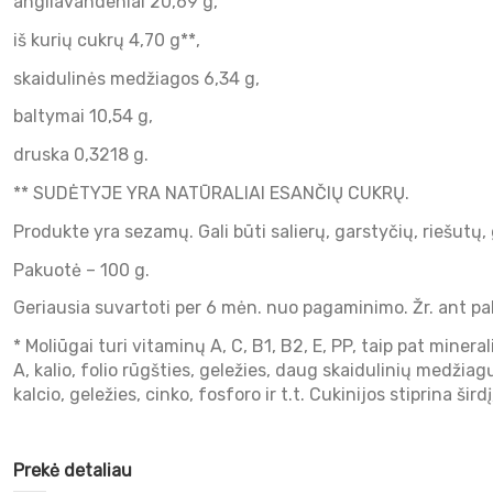
angliavandeniai 20,69 g,
iš kurių cukrų 4,70 g**,
skaidulinės medžiagos 6,34 g,
baltymai 10,54 g,
druska 0,3218 g.
** SUDĖTYJE YRA NATŪRALIAI ESANČIŲ CUKRŲ.
Produkte yra sezamų. Gali būti salierų, garstyčių, riešutų, 
Pakuotė – 100 g.
Geriausia suvartoti per 6 mėn. nuo pagaminimo. Žr. ant pak
* Moliūgai turi vitaminų A, C, B1, B2, E, PP, taip pat minera
A, kalio, folio rūgšties, geležies, daug skaidulinių medžia
kalcio, geležies, cinko, fosforo ir t.t. Cukinijos stiprina 
Prekė detaliau