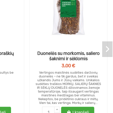
braškių
Duonelės su morkomis, saliero
šaknimi ir sėklomis
3,00 €
 sultys be
Vertingos maistinės sudėties daržovių
duonelės – ne tik gardus, bet ir sveikas
užkandis Jums ir Jūsų vaikams. Unikalios
sudėties traškios MORKŲ, SALIERŲ ŠAKNIES
IR SĖKLŲ DUONELĖS džiovinamos žemoje
temperatūroje, taip išsaugant vertingas
maistines medžiagas bei vitaminus.
Nekeptos, be pridėtinio cukraus ir miltų.
Vien tai, kas vertinga. Morkų ir salierų...
šelį
Į krepšelį