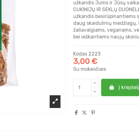
užkandis Jums ir Jūsų vaika
CUKINIJŲ IR SĖKLŲ DUONELĖS
užkandis besirūpinantiems sa
daug skaidulinių medžiagų, k
žaliavalgiams, veganams, ve
bei ieškantiems naujų skoni
Kodas
2223
3,00 €
Su mokesčiais
Į krepšelį