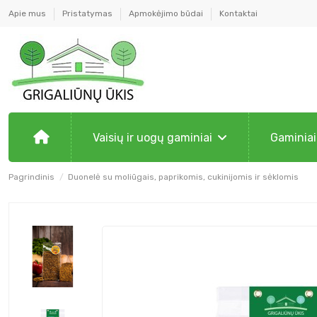
Apie mus
Pristatymas
Apmokėjimo būdai
Kontaktai
Vaisių ir uogų gaminiai
Gaminiai
Pagrindinis
Duonelė su moliūgais, paprikomis, cukinijomis ir sėklomis