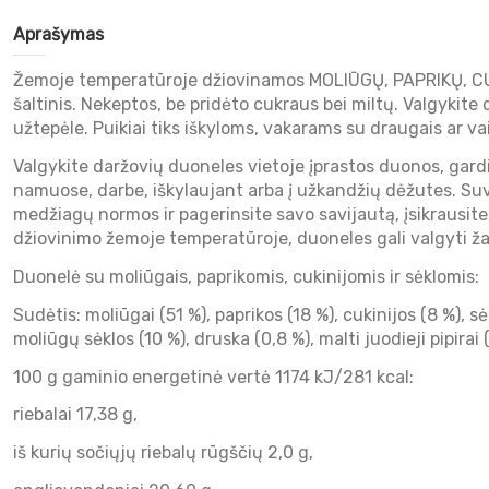
Aprašymas
Žemoje temperatūroje džiovinamos MOLIŪGŲ, PAPRIKŲ, CUKI
šaltinis. Nekeptos, be pridėto cukraus bei miltų. Valgyki
užtepėle. Puikiai tiks iškyloms, vakarams su draugais ar v
Valgykite daržovių duoneles vietoje įprastos duonos, gard
namuose, darbe, iškylaujant arba į užkandžių dėžutes. Su
medžiagų normos ir pagerinsite savo savijautą, įsikrausite 
džiovinimo žemoje temperatūroje, duoneles gali valgyti žal
Duonelė su moliūgais, paprikomis, cukinijomis ir sėklomis:
Sudėtis: moliūgai (51 %), paprikos (18 %), cukinijos (8 %), 
moliūgų sėklos (10 %), druska (0,8 %), malti juodieji pipirai 
100 g gaminio energetinė vertė 1174 kJ/281 kcal:
riebalai 17,38 g,
iš kurių sočiųjų riebalų rūgščių 2,0 g,