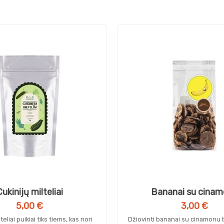
ukinijų milteliai
Bananai su cina
5,00 €
3,00 €
teliai puikiai tiks tiems, kas nori
Džiovinti bananai su cinamonu b