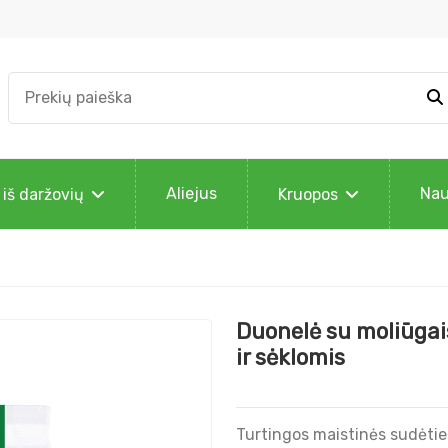
Aliejus
Nau
 iš daržovių
Kruopos
Duonelė su moliūgais
ir sėklomis
Turtingos maistinės sudėties