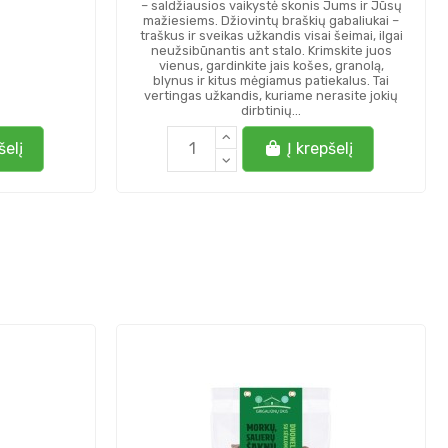
– saldžiausios vaikystė skonis Jums ir Jūsų
mažiesiems. Džiovintų braškių gabaliukai –
traškus ir sveikas užkandis visai šeimai, ilgai
neužsibūnantis ant stalo. Krimskite juos
vienus, gardinkite jais košes, granolą,
blynus ir kitus mėgiamus patiekalus. Tai
vertingas užkandis, kuriame nerasite jokių
dirbtinių...
šelį
Į krepšelį