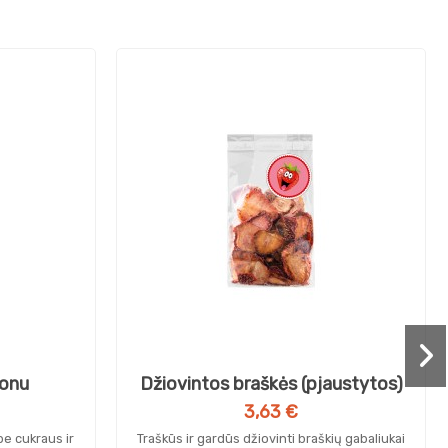
monu
Džiovintos braškės (pjaustytos)
3,63 €
e cukraus ir
Traškūs ir gardūs džiovinti braškių gabaliukai