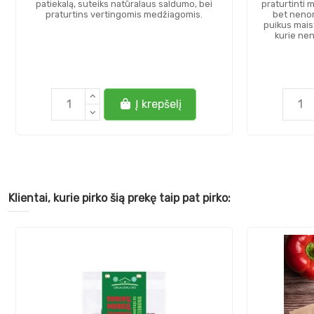
patiekalą, suteiks natūralaus saldumo, bei
praturtinti 
praturtins vertingomis medžiagomis.
bet nenori
puikus maist
kurie nen
Į krepšelį
Klientai, kurie pirko šią prekę taip pat pirko: