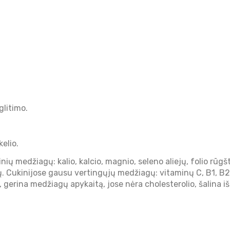
glitimo.
elio.
linių medžiagų: kalio, kalcio, magnio, seleno aliejų, folio rū
gų. Cukinijose gausu vertingųjų medžiagų: vitaminų C, B1, B2, 
širdį, gerina medžiagų apykaitą, jose nėra cholesterolio, šali