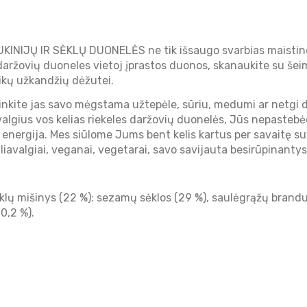
NIJŲ IR SĖKLŲ DUONELĖS ne tik išsaugo svarbias maistines 
te daržovių duoneles vietoj įprastos duonos, skanaukite su š
aikų užkandžių dėžutei.
inkite jas savo mėgstama užtepėle, sūriu, medumi ar netgi d
valgius vos kelias riekeles daržovių duonelės, Jūs nepasteb
energija. Mes siūlome Jums bent kelis kartus per savaitę suva
iavalgiai, veganai, vegetarai, savo savijauta besirūpinantys 
sėklų mišinys (22 %): sezamų sėklos (29 %), saulėgrąžų brandu
(0,2 %).