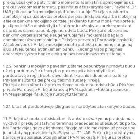
prekių užsakymo patvirtinimo momento. Išankstinis apmokėjimas už
prekes vykdomas internetu, pasirinkus atsiskaitymą per „Paysera LT“,
UAB priklausančią mokėjimo platformą, kurioje Pirkėjas pasirenka
apmokėjimą už užsakytas prekes per pasirinktą banką arba mokėjimą
atlieka bankine mokėjimo kortele, jei kliento turima mokėjimo kortelė,
jos tipas leidžia atsiskaityti už internetu užsakytas prekes; mokant
už prekes šiame papunktyje nurodytu būdu, Pirkėjui elektroninės
bankininkystės sistemoje sugeneruojamas mokėjimas pagal jo
apmokamą užsakymą; pinigus Pirkėjas perveda į Pardavėjo sąskaitą.
Atsakomybė už Pirkėjo mokėjimo metu pateiktų duomenų saugumą
šiuo atveju tenka atitinkamam bankui, kadangi visos piniginės
operacijos vyksta banko elektroninės bankininkystės sistemoje.
1.2.2. bankiniu mokėjimo pavedimu; šiame papunktyje nurodytu būdu
už el. parduotuvėje užsakytas prekes gali atsiskaityti tik el.
parduotuvėje registruoti, savo identifikacinius duomenis pateikę
Pirkėjai ir sutartis dėl prekių tiekimo sudarę Pirkėjai;
Pirkėjui atsiskaitant už prekes šiame punkte nurodytu būdu Pirkėjas
privalo Pardavėjo Pirkėjui išrašytą PVM sąskaitą –faktūrą apmokėti
PVM sąskaitoje-faktūroje nurodytu terminu;
1.2.1. kitas el. parduotuvėje įdiegtas ar nurodytas atsiskaitymo būdas.
1.1. Pirkėjui už prekes atsiskaitant iš anksto užsakymas pradedamas
vykdyti ir prekių pristatymo terminas pradedamas skaičiuoti tik po to,
kai Pardavėjas gavo atitinkamą Pirkėjo atlikto mokėjimo už prekes bei
jų pristatymą patvirtinimą iš „Paysera LT“, UAB. Prekių ir jų pristatymo
kainos yra apskaičiuotos įskaitant PVM mokestį. Pirkėjui už prekes