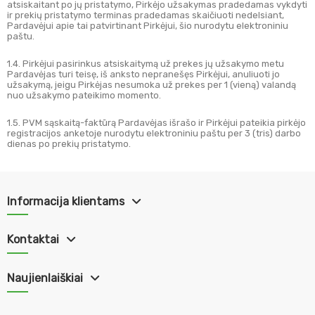
atsiskaitant po jų pristatymo, Pirkėjo užsakymas pradedamas vykdyti
ir prekių pristatymo terminas pradedamas skaičiuoti nedelsiant,
Pardavėjui apie tai patvirtinant Pirkėjui, šio nurodytu elektroniniu
paštu.
1.4. Pirkėjui pasirinkus atsiskaitymą už prekes jų užsakymo metu
Pardavėjas turi teisę, iš anksto nepranešęs Pirkėjui, anuliuoti jo
užsakymą, jeigu Pirkėjas nesumoka už prekes per 1 (vieną) valandą
nuo užsakymo pateikimo momento.
1.5. PVM sąskaitą-faktūrą Pardavėjas išrašo ir Pirkėjui pateikia pirkėjo
registracijos anketoje nurodytu elektroniniu paštu per 3 (tris) darbo
dienas po prekių pristatymo.
Informacija klientams
Kontaktai
Naujienlaiškiai