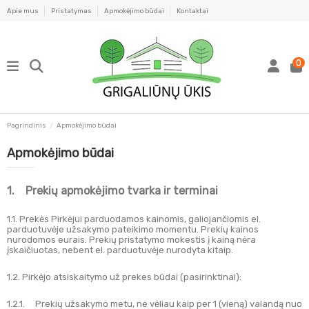
Apie mus
Pristatymas
Apmokėjimo būdai
Kontaktai
0
Pagrindinis
Apmokėjimo būdai
Apmokėjimo būdai
1. Prekių apmokėjimo tvarka ir terminai
1.1. Prekės Pirkėjui parduodamos kainomis, galiojančiomis el.
parduotuvėje užsakymo pateikimo momentu. Prekių kainos
nurodomos eurais. Prekių pristatymo mokestis į kainą nėra
įskaičiuotas, nebent el. parduotuvėje nurodyta kitaip.
1.2. Pirkėjo atsiskaitymo už prekes būdai (pasirinktinai):
1.2.1. Prekių užsakymo metu, ne vėliau kaip per 1 (vieną) valandą nuo